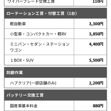
ワイパーブレード交換工賃
110円
タイヤ交換工賃・WEB予約
ローテーション工賃・付替工賃（1台）
ご利用店舗の地域を選択してください。
軽自動車
3,300円
小型車・コンパクトカー・軽RV
3,850円
北海道
東北
ミニバン・セダン・ステーション
4,400円
関東
中部
ワゴン
近畿
中国・四国
１BOX・SUV
5,500円
防錆作業
ハブクリア(一部店舗のみ)
2,200円
バッテリー交換工賃
国産車基本料金
880円