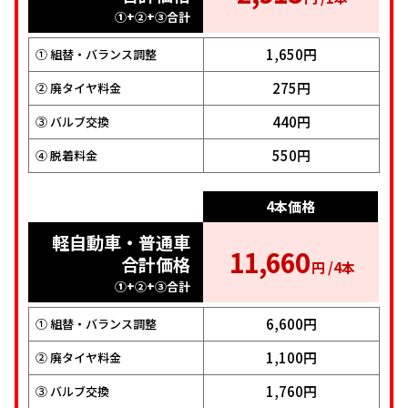
4,015
円 /1本
下）・1BOX・
合計価格
3,465
①+②+③合計
円 /1本
SUV
①+②+③合計
1,650円
① 組替・バランス調整
合計価格
2,750円
① 組替・バランス調整
①+②+③合計
275円
② 廃タイヤ料金
275円
② 廃タイヤ料金
2,200円
① 組替・バランス調整
440円
③ バルブ交換
440円
③ バルブ交換
275円
② 廃タイヤ料金
550円
④ 脱着料金
550円
④ 脱着料金
440円
③ バルブ交換
4本価格
550円
④ 脱着料金
4本価格
軽自動車・普通車
11,660
1BOX・SUV（扁
合計価格
円 /4本
4本価格
平率55以下）
16,060
①+②+③合計
円 /4本
軽自動車・普通車
合計価格
6,600円
① 組替・バランス調整
（扁平率55以
①+②+③合計
下）・1BOX・
13,860
1,100円
② 廃タイヤ料金
円 /4本
11,000円
① 組替・バランス調整
SUV
1,760円
③ バルブ交換
合計価格
1,100円
② 廃タイヤ料金