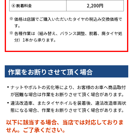
①+②+③合計
2,200円
④ 脱着料金
1,760円
③ バルブ交換
8,800円
① 組替・バランス調整
価格は店舗でご購入いただいたタイヤの税込み交換価格で
2,200円
④ 脱着料金
す。
1,100円
② 廃タイヤ料金
各種作業は（組み替え、バランス調整、脱着、廃タイヤ処
1,760円
③ バルブ交換
分）1本から承ります。
2,200円
④ 脱着料金
作業をお断りさせて頂く場合
ナットやボルトの劣化等により、お客様のお車へ商品取付
が困難な場合は作業をお断りさせて頂く場合があります。
違法改造車、またタイヤホイルを装着後、違法改造車両状
態になる場合、作業をお断りさせて頂く場合があります。
以下に該当する場合、当店では対応しておりま
せん。ご了承ください。