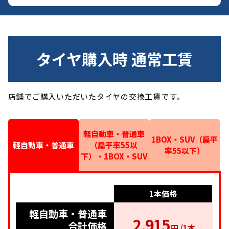
タイヤ購入時 通常工賃
店舗でご購入いただいたタイヤの交換工賃です。
軽自動車・普通車
1BOX・SUV（扁平
軽自動車・普通車
（扁平率55以
率55以下）
下）・1BOX・SUV
1本価格
1本価格
1本価格
軽自動車・普通車
軽自動車・普通車
1BOX・SUV（扁
2,915
（扁平率55以
平率55以下）
合計価格
円 /1本