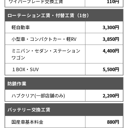
ワイパーブレード交換工賃
110円
タイヤ交換工賃・WEB予約
ローテーション工賃・付替工賃（1台）
ご利用店舗の地域を選択してください。
軽自動車
3,300円
小型車・コンパクトカー・軽RV
3,850円
北海道
東北
ミニバン・セダン・ステーション
4,400円
関東
中部
ワゴン
近畿
中国・四国
１BOX・SUV
5,500円
防錆作業
ハブクリア(一部店舗のみ)
2,200円
バッテリー交換工賃
国産車基本料金
880円