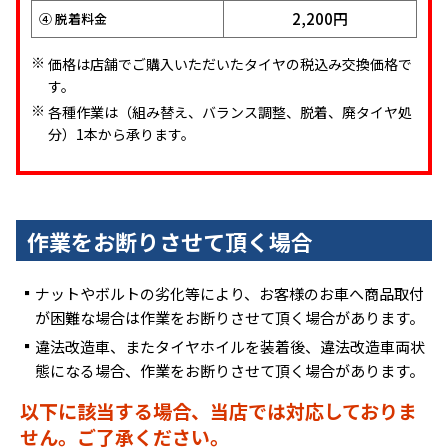
①+②+③合計
2,200円
④ 脱着料金
1,760円
③ バルブ交換
8,800円
① 組替・バランス調整
価格は店舗でご購入いただいたタイヤの税込み交換価格で
2,200円
④ 脱着料金
す。
1,100円
② 廃タイヤ料金
各種作業は（組み替え、バランス調整、脱着、廃タイヤ処
1,760円
③ バルブ交換
分）1本から承ります。
2,200円
④ 脱着料金
作業をお断りさせて頂く場合
ナットやボルトの劣化等により、お客様のお車へ商品取付
が困難な場合は作業をお断りさせて頂く場合があります。
違法改造車、またタイヤホイルを装着後、違法改造車両状
態になる場合、作業をお断りさせて頂く場合があります。
以下に該当する場合、当店では対応しておりま
せん。ご了承ください。