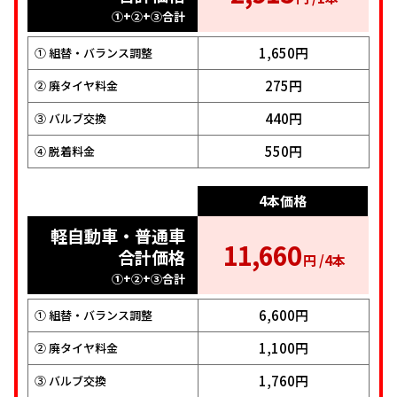
4,015
円 /1本
下）・1BOX・
合計価格
3,465
①+②+③合計
円 /1本
SUV
①+②+③合計
1,650円
① 組替・バランス調整
合計価格
2,750円
① 組替・バランス調整
①+②+③合計
275円
② 廃タイヤ料金
275円
② 廃タイヤ料金
2,200円
① 組替・バランス調整
440円
③ バルブ交換
440円
③ バルブ交換
275円
② 廃タイヤ料金
550円
④ 脱着料金
550円
④ 脱着料金
440円
③ バルブ交換
4本価格
550円
④ 脱着料金
4本価格
軽自動車・普通車
11,660
1BOX・SUV（扁
合計価格
円 /4本
4本価格
平率55以下）
16,060
①+②+③合計
円 /4本
軽自動車・普通車
合計価格
6,600円
① 組替・バランス調整
（扁平率55以
①+②+③合計
下）・1BOX・
13,860
1,100円
② 廃タイヤ料金
円 /4本
11,000円
① 組替・バランス調整
SUV
1,760円
③ バルブ交換
合計価格
1,100円
② 廃タイヤ料金