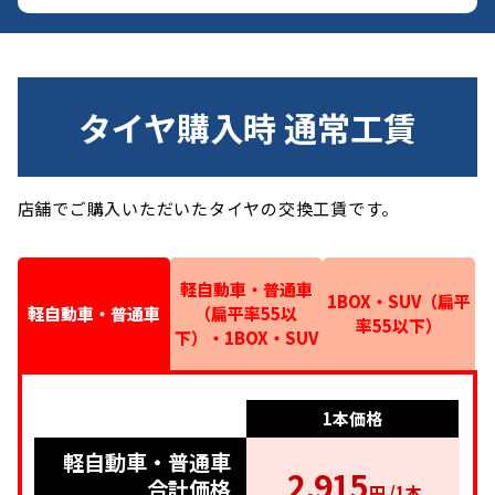
タイヤ購入時 通常工賃
店舗でご購入いただいたタイヤの交換工賃です。
軽自動車・普通車
1BOX・SUV（扁平
軽自動車・普通車
（扁平率55以
率55以下）
下）・1BOX・SUV
1本価格
1本価格
1本価格
軽自動車・普通車
軽自動車・普通車
1BOX・SUV（扁
2,915
（扁平率55以
平率55以下）
合計価格
円 /1本