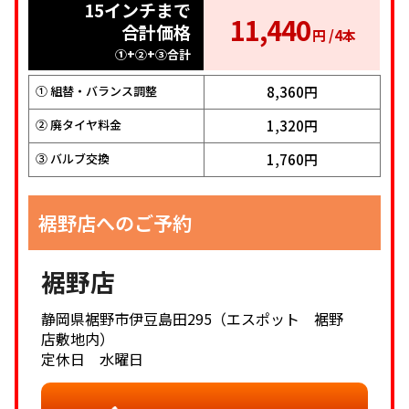
15インチまで
16インチ
17インチ
11,440
12,320
14,080
合計価格
合計価格
合計価格
円 /4本
円 /4本
円 /4本
①+②+③合計
①+②+③合計
①+②+③合計
10,120円
8,360円
9,240円
① 組替・バランス調整
① 組替・バランス調整
① 組替・バランス調整
1,320円
1,320円
2,200円
② 廃タイヤ料金
② 廃タイヤ料金
② 廃タイヤ料金
1,760円
1,760円
1,760円
③ バルブ交換
③ バルブ交換
③ バルブ交換
裾野店へのご予約
裾野店
静岡県裾野市伊豆島田295（エスポット 裾野
店敷地内）
定休日 水曜日