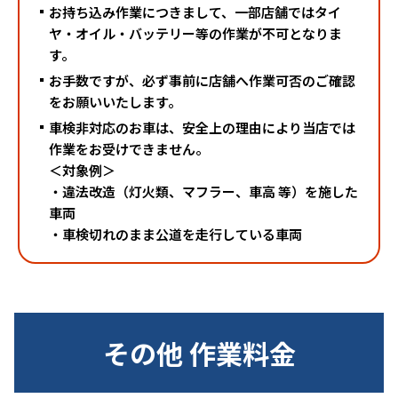
お持ち込み作業につきまして、一部店舗ではタイ
関東
中部
ヤ・オイル・バッテリー等の作業が不可となりま
す。
近畿
中国・四国
お手数ですが、必ず事前に店舗へ作業可否のご確認
をお願いいたします。
車検非対応のお車は、安全上の理由により当店では
作業をお受けできません。
＜対象例＞
・違法改造（灯火類、マフラー、車高 等）を施した
車両
・車検切れのまま公道を走行している車両
その他 作業料金