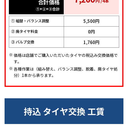
インチ）・軽自動車
円 /4本
合計価格
9,460
（55扁平～）
円 /4本
①+②+③合計
8,800円
① 組替・バランス調整
合計価格
①+②+③合計
5,500円
① 組替・バランス調整
0円
② 廃タイヤ料金
0円
② 廃タイヤ料金
7,700円
1,760円
① 組替・バランス調整
③ バルブ交換
1,760円
③ バルブ交換
0円
② 廃タイヤ料金
1,760円
③ バルブ交換
価格は店舗でご購入いただいたタイヤの税込み交換価格で
す。
各種作業は（組み替え、バランス調整、脱着、廃タイヤ処
分）1本から承ります。
持込 タイヤ交換 工賃