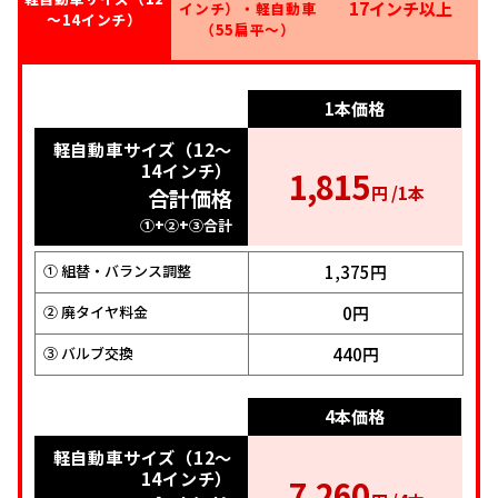
17インチ以上
インチ）・軽自動車
～14インチ）
（55扁平～）
1本価格
1本価格
1本価格
軽自動車サイズ（12～
乗用サイズ（14～16
17インチ以上
2,640
インチ）・軽自動車
14インチ）
1,815
合計価格
円 /1本
2,365
（55扁平～）
円 /1本
合計価格
円 /1本
①+②+③合計
合計価格
①+②+③合計
①+②+③合計
2,200円
① 組替・バランス調整
1,375円
① 組替・バランス調整
1,925円
0円
① 組替・バランス調整
② 廃タイヤ料金
0円
② 廃タイヤ料金
440円
0円
② 廃タイヤ料金
③ バルブ交換
440円
③ バルブ交換
440円
③ バルブ交換
4本価格
4本価格
17インチ以上
4本価格
10,560
軽自動車サイズ（12～
合計価格
円 /4本
乗用サイズ（14～16
14インチ）
7,260
①+②+③合計