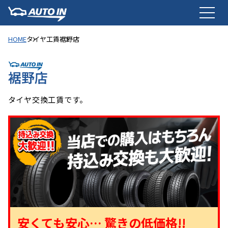
HOME
タイヤ工賃
裾野店
裾野店
タイヤ交換工賃です。
安くても安心… 驚きの低価格!!