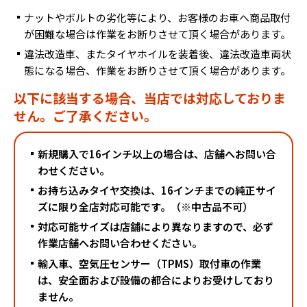
ナットやボルトの劣化等により、お客様のお車へ商品取付
が困難な場合は作業をお断りさせて頂く場合があります。
違法改造車、またタイヤホイルを装着後、違法改造車両状
態になる場合、作業をお断りさせて頂く場合があります。
以下に該当する場合、当店では対応しておりま
せん。ご了承ください。
新規購入で16インチ以上の場合は、店舗へお問い合
わせください。
お持ち込みタイヤ交換は、16インチまでの純正サイ
CLOSE
ズに限り全店対応可能です。（※中古品不可）
対応可能サイズは店舗により異なりますので、必ず
タイヤ交換工賃・WEB予約
作業店舗へお問い合わせください。
輸入車、空気圧センサー（TPMS）取付車の作業
ご利用店舗の地域を選択してください。
は、安全面および設備の都合によりお受けしており
ません。
北海道
東北