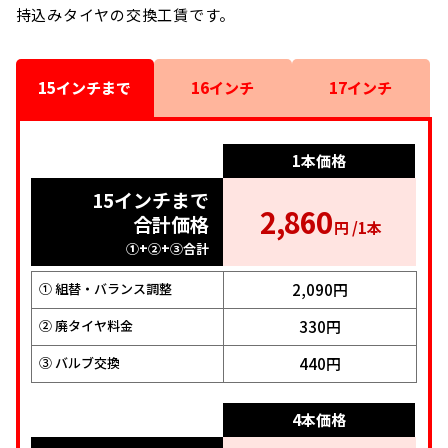
持込みタイヤの交換工賃です。
15インチまで
16インチ
17インチ
1本価格
1本価格
1本価格
15インチまで
16インチ
17インチ
2,860
3,080
3,520
合計価格
合計価格
合計価格
円 /1本
円 /1本
円 /1本
①+②+③合計
①+②+③合計
①+②+③合計
2,090円
2,310円
2,530円
① 組替・バランス調整
① 組替・バランス調整
① 組替・バランス調整
330円
330円
550円
② 廃タイヤ料金
② 廃タイヤ料金
② 廃タイヤ料金
440円
440円
440円
③ バルブ交換
③ バルブ交換
③ バルブ交換
4本価格
4本価格
4本価格